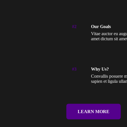
#2
Our Goals
Vitae auctor eu augu
amet dictum sit ame
#3
Why Us?
Convallis posuere m
sapien et ligula ul
LEARN MORE