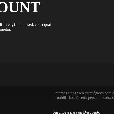
COUNT
diamfeugiat nulla sed. consequat
aretra.
Creamos sitios web estratégicos para 
inmobiliarios. Diseño personalizado, s
Suscríbete para un Descuento