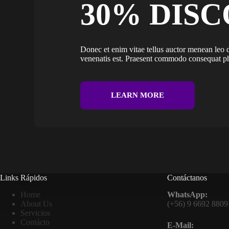
30% DIS
Donec et enim vitae tellus auctor menean leo 
venenatis est. Praesent commodo consequat ph
LEARN MORE
Links Rápidos
Contáctanos
Home
WhatsApp:
About Us
(+56) 9 6692 8809
Servicios
Contácto
E-Mail: