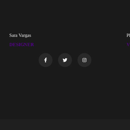
Sara Vargas
Ph
DESIGNER
V